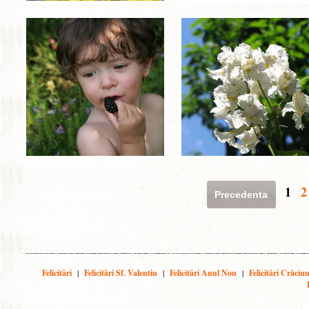
1
2
Precedenta
Felicitări
|
Felicitări Sf. Valentin
|
Felicitări Anul Nou
|
Felicitări Crăciu