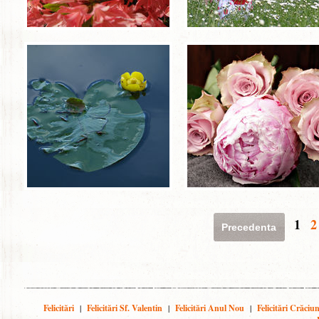
1
2
Precedenta
Felicitări
|
Felicitări Sf. Valentin
|
Felicitări Anul Nou
|
Felicitări Crăciu