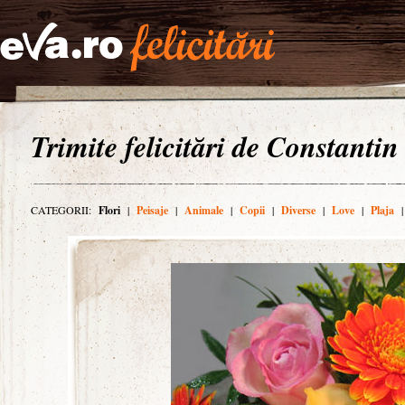
Trimite felicitări de Constantin
CATEGORII:
Flori
|
Peisaje
|
Animale
|
Copii
|
Diverse
|
Love
|
Plaja
|