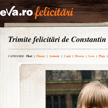
Trimite felicitări de Constantin
CATEGORII:
Flori
|
Peisaje
|
Animale
|
Copii
|
Diverse
|
Love
|
Plaja
|