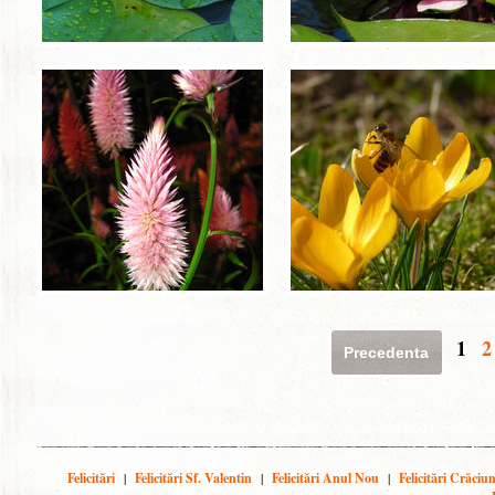
1
2
Precedenta
Felicitări
|
Felicitări Sf. Valentin
|
Felicitări Anul Nou
|
Felicitări Crăciu