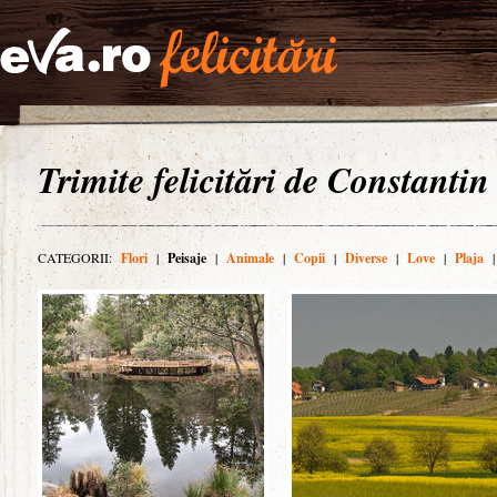
Trimite felicitări de Constantin
CATEGORII:
Flori
|
Peisaje
|
Animale
|
Copii
|
Diverse
|
Love
|
Plaja
|