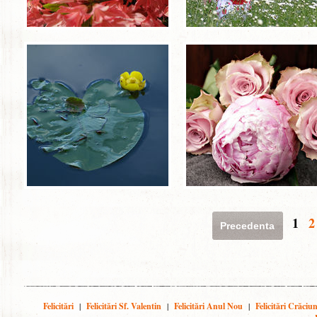
1
2
Precedenta
Felicitări
|
Felicitări Sf. Valentin
|
Felicitări Anul Nou
|
Felicitări Crăciu