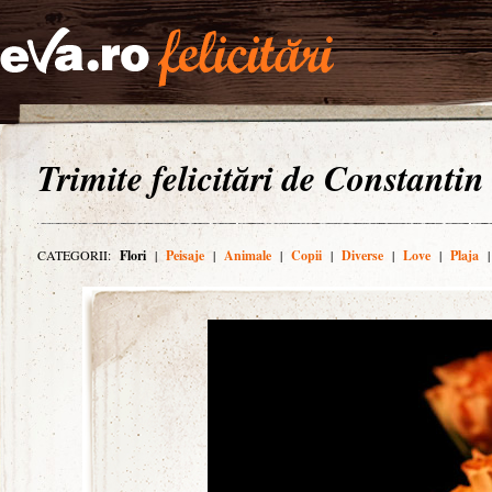
Trimite felicitări de Constantin
CATEGORII:
Flori
|
Peisaje
|
Animale
|
Copii
|
Diverse
|
Love
|
Plaja
|