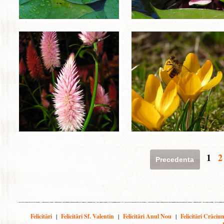
1
2
Precedenta
Felicitări
|
Felicitări Sf. Valentin
|
Felicitări Anul Nou
|
Felicitări Crăciu