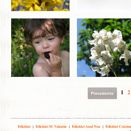
1
2
Precedenta
Felicitări
|
Felicitări Sf. Valentin
|
Felicitări Anul Nou
|
Felicitări Crăciu