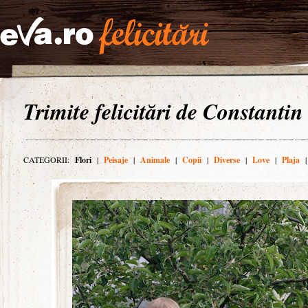
Trimite felicitări de Constantin
CATEGORII:
Flori
|
Peisaje
|
Animale
|
Copii
|
Diverse
|
Love
|
Plaja
|