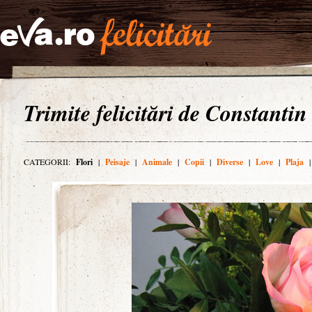
Trimite felicitări de Constantin
CATEGORII:
Flori
|
Peisaje
|
Animale
|
Copii
|
Diverse
|
Love
|
Plaja
|