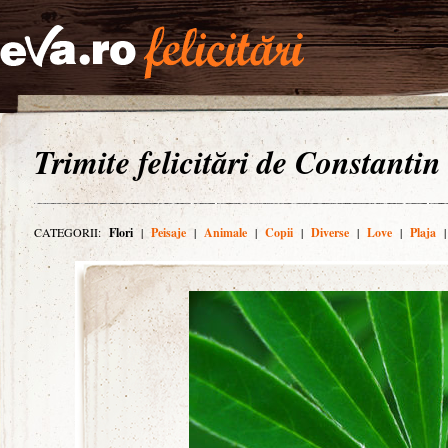
Trimite felicitări de Constantin
CATEGORII:
Flori
|
Peisaje
|
Animale
|
Copii
|
Diverse
|
Love
|
Plaja
|