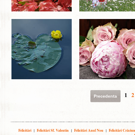
1
2
Precedenta
Felicitări
|
Felicitări Sf. Valentin
|
Felicitări Anul Nou
|
Felicitări Crăciu