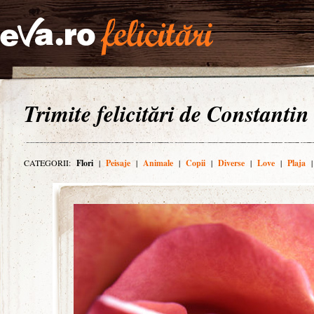
Trimite felicitări de Constantin
CATEGORII:
Flori
|
Peisaje
|
Animale
|
Copii
|
Diverse
|
Love
|
Plaja
|