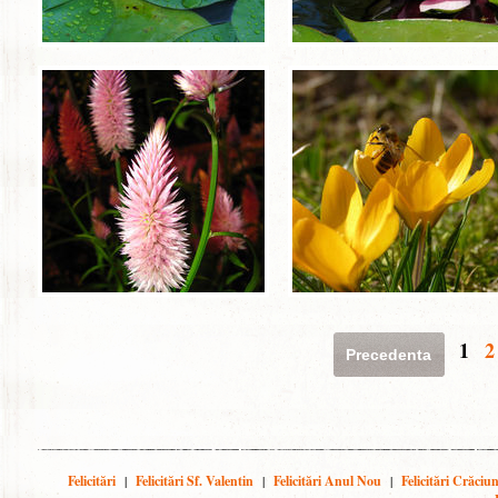
1
2
Precedenta
Felicitări
|
Felicitări Sf. Valentin
|
Felicitări Anul Nou
|
Felicitări Crăciu