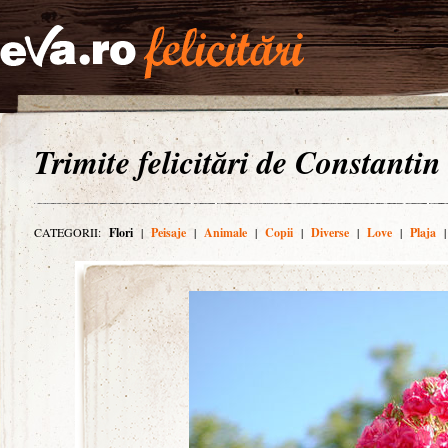
Trimite felicitări de Constantin
CATEGORII:
Flori
|
Peisaje
|
Animale
|
Copii
|
Diverse
|
Love
|
Plaja
|