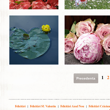
1
2
Precedenta
Felicitări
|
Felicitări Sf. Valentin
|
Felicitări Anul Nou
|
Felicitări Crăciu