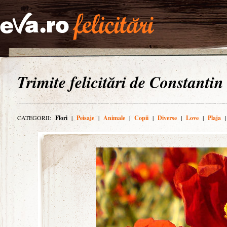
Trimite felicitări de Constantin
CATEGORII:
Flori
|
Peisaje
|
Animale
|
Copii
|
Diverse
|
Love
|
Plaja
|