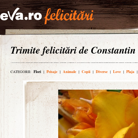
Trimite felicitări de Constantin
CATEGORII:
Flori
|
Peisaje
|
Animale
|
Copii
|
Diverse
|
Love
|
Plaja
|