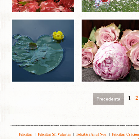
1
2
Precedenta
Felicitări
|
Felicitări Sf. Valentin
|
Felicitări Anul Nou
|
Felicitări Crăciu