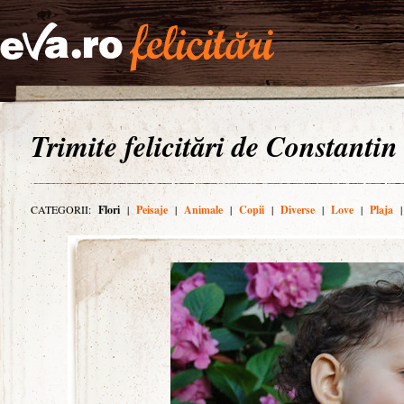
Trimite felicitări de Constantin
CATEGORII:
Flori
|
Peisaje
|
Animale
|
Copii
|
Diverse
|
Love
|
Plaja
|