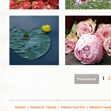
1
2
Precedenta
Felicitări
|
Felicitări Sf. Valentin
|
Felicitări Anul Nou
|
Felicitări Crăciu