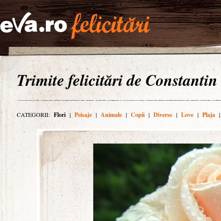
Trimite felicitări de Constantin
CATEGORII:
Flori
|
Peisaje
|
Animale
|
Copii
|
Diverse
|
Love
|
Plaja
|