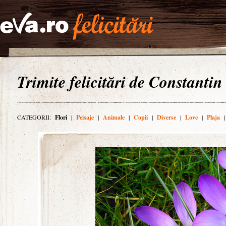
Trimite felicitări de Constantin
CATEGORII:
Flori
|
Peisaje
|
Animale
|
Copii
|
Diverse
|
Love
|
Plaja
|