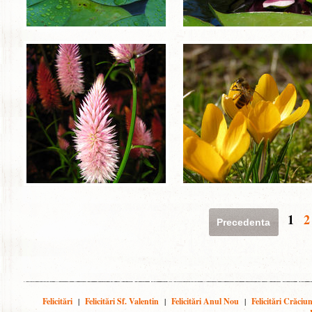
1
2
Precedenta
Felicitări
|
Felicitări Sf. Valentin
|
Felicitări Anul Nou
|
Felicitări Crăciu