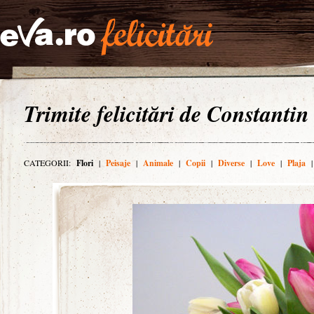
Trimite felicitări de Constantin
CATEGORII:
Flori
|
Peisaje
|
Animale
|
Copii
|
Diverse
|
Love
|
Plaja
|