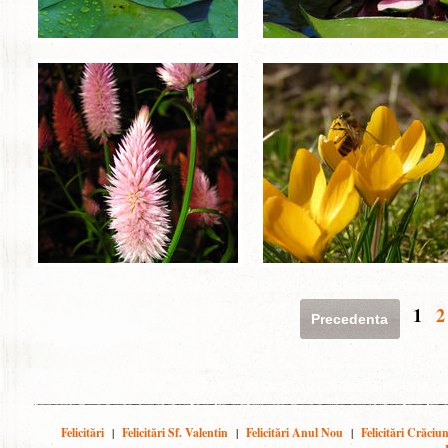
1
2
Precedenta
Felicitări
|
Felicitări Sf. Valentin
|
Felicitări Anul Nou
|
Felicitări Crăciu