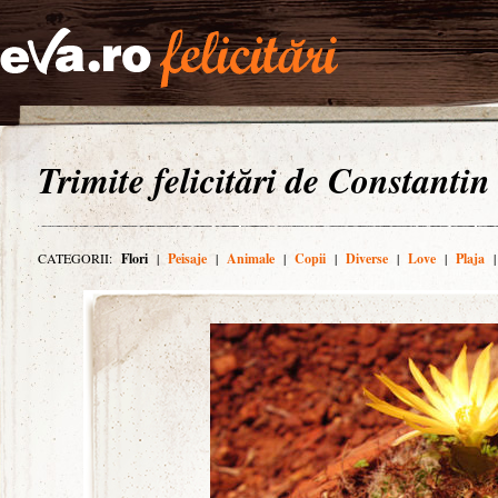
Trimite felicitări de Constantin
CATEGORII:
Flori
|
Peisaje
|
Animale
|
Copii
|
Diverse
|
Love
|
Plaja
|