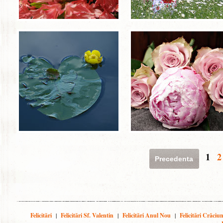
1
2
Precedenta
Felicitări
|
Felicitări Sf. Valentin
|
Felicitări Anul Nou
|
Felicitări Crăciu