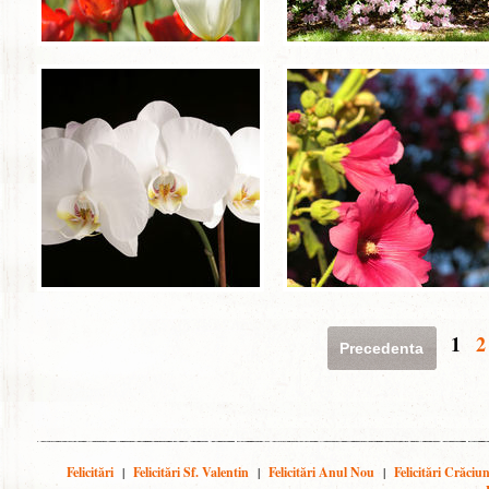
1
2
Precedenta
Felicitări
|
Felicitări Sf. Valentin
|
Felicitări Anul Nou
|
Felicitări Crăciu