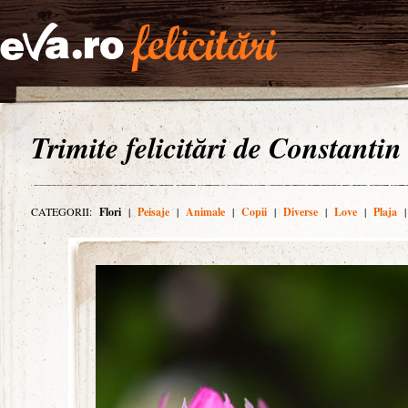
Trimite felicitări de Constantin
CATEGORII:
Flori
|
Peisaje
|
Animale
|
Copii
|
Diverse
|
Love
|
Plaja
|