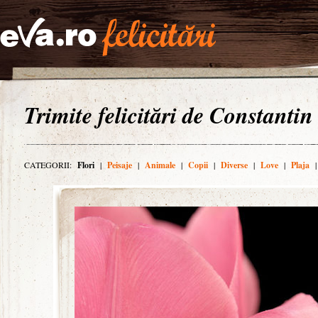
Trimite felicitări de Constantin
CATEGORII:
Flori
|
Peisaje
|
Animale
|
Copii
|
Diverse
|
Love
|
Plaja
|