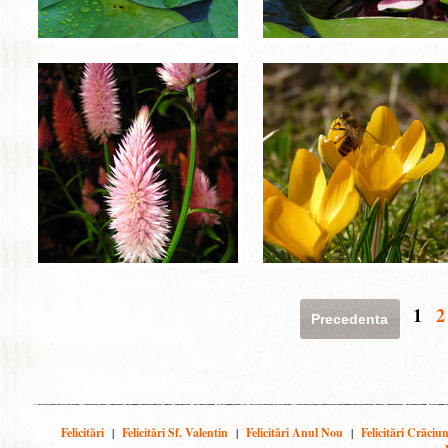
1
2
Precedenta
Felicitări
|
Felicitări Sf. Valentin
|
Felicitări Anul Nou
|
Felicitări Crăciu