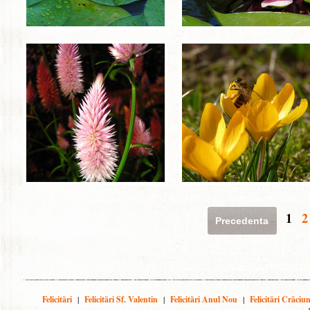
1
2
Precedenta
Felicitări
|
Felicitări Sf. Valentin
|
Felicitări Anul Nou
|
Felicitări Crăciu