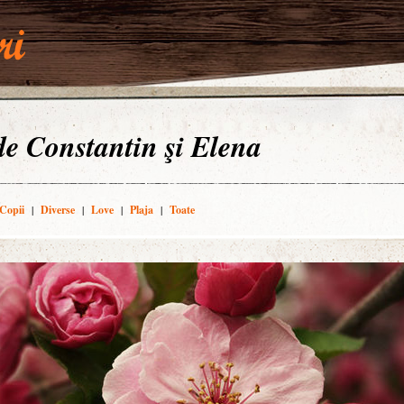
 de Constantin şi Elena
Copii
|
Diverse
|
Love
|
Plaja
|
Toate