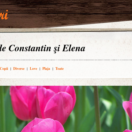
 de Constantin şi Elena
Copii
|
Diverse
|
Love
|
Plaja
|
Toate