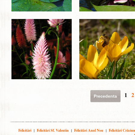
1
2
Precedenta
Felicitări
|
Felicitări Sf. Valentin
|
Felicitări Anul Nou
|
Felicitări Crăciu