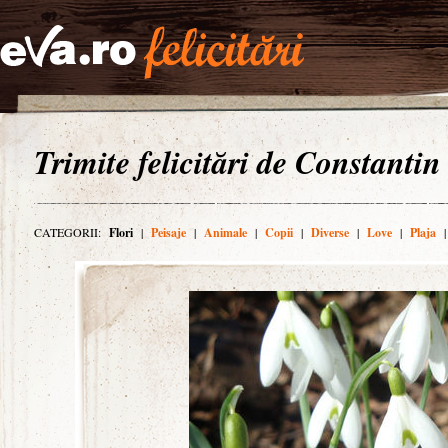
Trimite felicitări de Constantin
CATEGORII:
Flori
|
Peisaje
|
Animale
|
Copii
|
Diverse
|
Love
|
Plaja
|