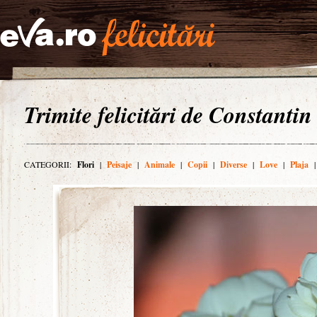
Trimite felicitări de Constantin
CATEGORII:
Flori
|
Peisaje
|
Animale
|
Copii
|
Diverse
|
Love
|
Plaja
|