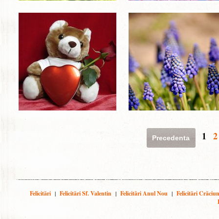
1
2
Precedenta
Felicitări
|
Felicitări Sf. Valentin
|
Felicitări Anul Nou
|
Felicitări Crăciu