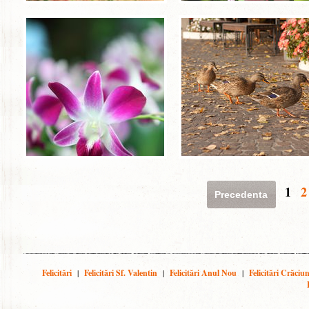
1
2
Precedenta
Felicitări
|
Felicitări Sf. Valentin
|
Felicitări Anul Nou
|
Felicitări Crăciu