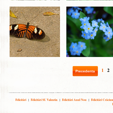
1
2
Precedenta
Felicitări
|
Felicitări Sf. Valentin
|
Felicitări Anul Nou
|
Felicitări Crăciu