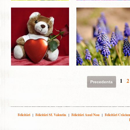
1
2
Precedenta
Felicitări
|
Felicitări Sf. Valentin
|
Felicitări Anul Nou
|
Felicitări Crăciu