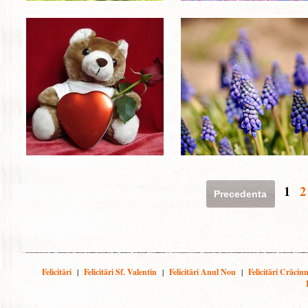
1
2
Precedenta
Felicitări
|
Felicitări Sf. Valentin
|
Felicitări Anul Nou
|
Felicitări Crăciu