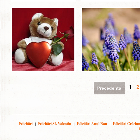
1
2
Precedenta
Felicitări
|
Felicitări Sf. Valentin
|
Felicitări Anul Nou
|
Felicitări Crăciu