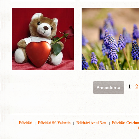
1
2
Precedenta
Felicitări
|
Felicitări Sf. Valentin
|
Felicitări Anul Nou
|
Felicitări Crăciu