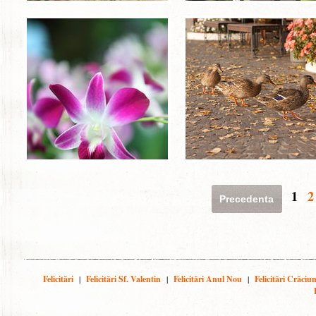
1
2
Precedenta
Felicitări
|
Felicitări Sf. Valentin
|
Felicitări Anul Nou
|
Felicitări Crăciu