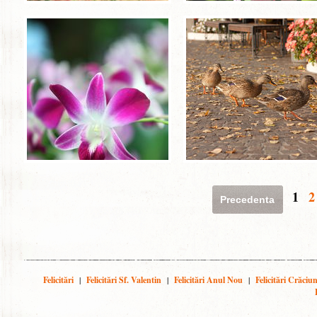
1
2
Precedenta
Felicitări
|
Felicitări Sf. Valentin
|
Felicitări Anul Nou
|
Felicitări Crăciu