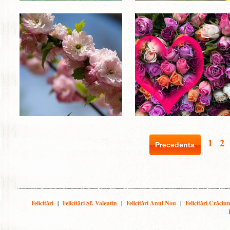
1
2
Precedenta
Felicitări
|
Felicitări Sf. Valentin
|
Felicitări Anul Nou
|
Felicitări Crăciu