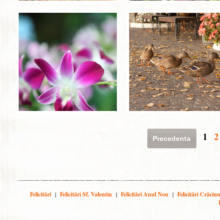
1
2
Precedenta
Felicitări
|
Felicitări Sf. Valentin
|
Felicitări Anul Nou
|
Felicitări Crăciu