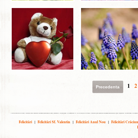
1
2
Precedenta
Felicitări
|
Felicitări Sf. Valentin
|
Felicitări Anul Nou
|
Felicitări Crăciu