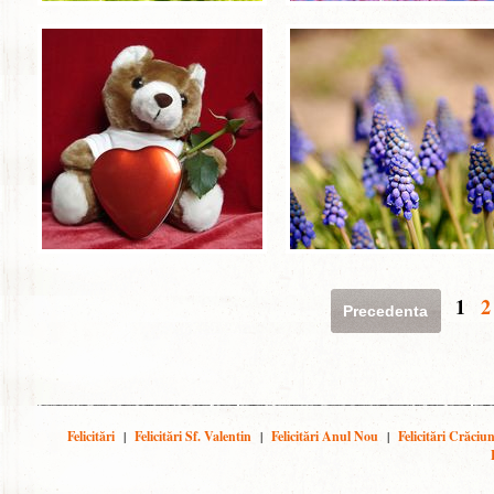
1
2
Precedenta
Felicitări
|
Felicitări Sf. Valentin
|
Felicitări Anul Nou
|
Felicitări Crăciu