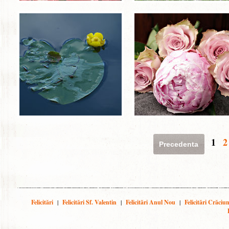
1
2
Precedenta
Felicitări
|
Felicitări Sf. Valentin
|
Felicitări Anul Nou
|
Felicitări Crăciu