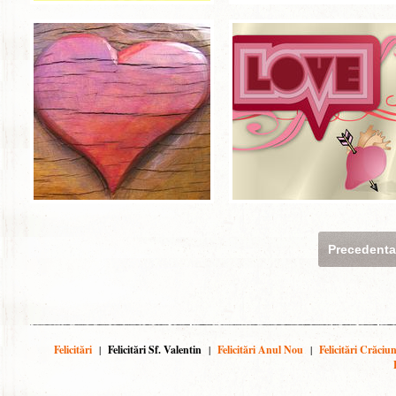
Precedent
Felicitări
|
Felicitări Sf. Valentin
|
Felicitări Anul Nou
|
Felicitări Crăciu