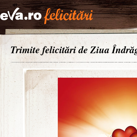
Trimite felicitări de Ziua Îndrăg