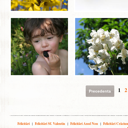
1
2
Precedenta
Felicitări
|
Felicitări Sf. Valentin
|
Felicitări Anul Nou
|
Felicitări Crăciu