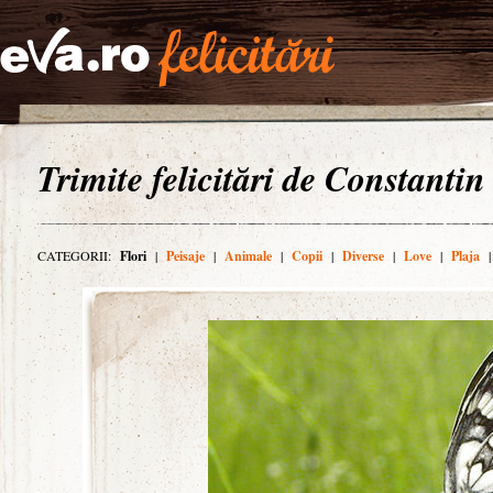
Trimite felicitări de Constantin
CATEGORII:
Flori
|
Peisaje
|
Animale
|
Copii
|
Diverse
|
Love
|
Plaja
|