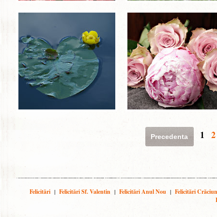
1
2
Precedenta
Felicitări
|
Felicitări Sf. Valentin
|
Felicitări Anul Nou
|
Felicitări Crăciu