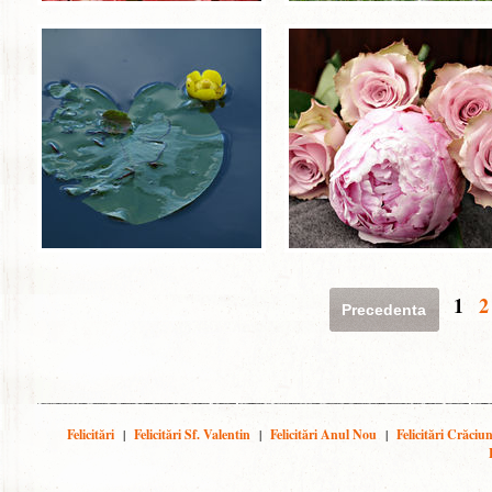
1
2
Precedenta
Felicitări
|
Felicitări Sf. Valentin
|
Felicitări Anul Nou
|
Felicitări Crăciu