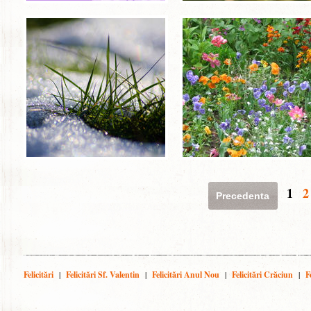
1
2
Precedenta
Felicitări
|
Felicitări Sf. Valentin
|
Felicitări Anul Nou
|
Felicitări Crăciun
|
F