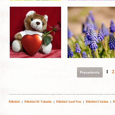
1
2
Precedenta
Felicitări
|
Felicitări Sf. Valentin
|
Felicitări Anul Nou
|
Felicitări Crăciun
|
F