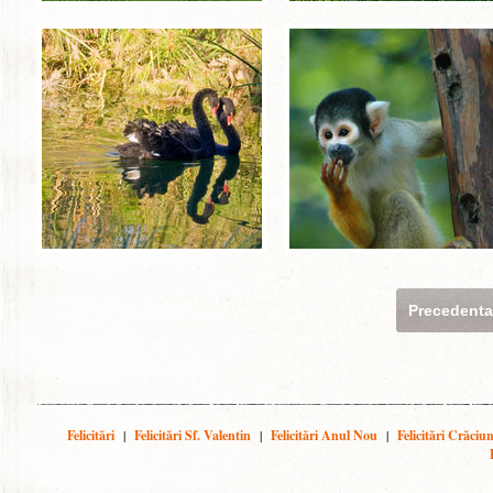
Precedent
Felicitări
|
Felicitări Sf. Valentin
|
Felicitări Anul Nou
|
Felicitări Crăciu