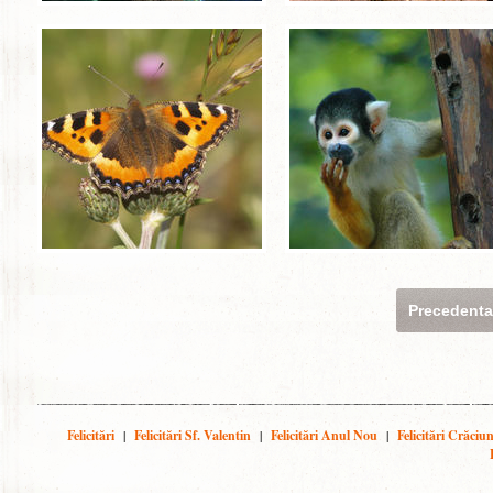
Precedent
Felicitări
|
Felicitări Sf. Valentin
|
Felicitări Anul Nou
|
Felicitări Crăciu