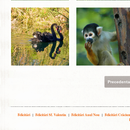
Precedent
Felicitări
|
Felicitări Sf. Valentin
|
Felicitări Anul Nou
|
Felicitări Crăciu