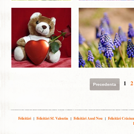
1
2
Precedenta
Felicitări
|
Felicitări Sf. Valentin
|
Felicitări Anul Nou
|
Felicitări Crăciu